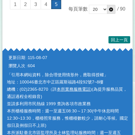
1
2
3
4
5
每頁筆數
/
90
回上一頁
:::
更新日期
115-08-07
瀏覽人次
604
「引用本網站資料，除合理使用情形外，應取得授權」
地址：100046臺北市中正區羅斯福路4段92號7~8樓
總機：(02)2365-8270（詳
本所業務服務電話
)(為提升服務品質，
通話過程全程錄音)
並請多利用市民熱線 1999 查詢各項市政業務
本所櫃檯服務時間：週一至週五08:30～17:30(中午休息時間
12:30~13:30，櫃檯照常服務，惟櫃檯數較少，請耐心等候。國定
假日及例假日不上班)
本所派駐臺北市區監理所及士林監理站服務時間：週一至週五