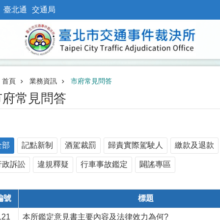
臺北通
交通局
首頁
業務資訊
市府常見問答
市府常見問答
全部
記點新制
酒駕裁罰
歸責實際駕駛人
繳款及退款
行政訴訟
違規釋疑
行車事故鑑定
闢謠專區
編號
標題
121
本所鑑定意見書主要內容及法律效力為何?