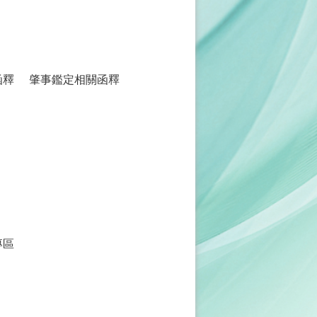
函釋
肇事鑑定相關函釋
專區