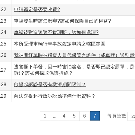
122
申請鑑定是否要收費?
123
車禍發生時該怎麼辦?該如何保障自己的權益?
124
車禍後對造遲遲不肯理賠，該如何處理?
125
本所受理車輛行車事故鑑定申請之轄區範圍
126
我被開紅單時被稽查人員代保管之證件（或車牌）送到裁
遭警攔下舉發，因一時害怕簽名，是否即已認定罰單，是
127
訴)？該如何採取保護措施？
128
欲提起訴訟是否有救濟期間限制？
129
向法院提起行政訴訟應準備什麼資料？
1
...
4
5
6
7
每頁筆數