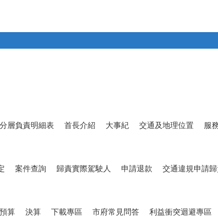
分層負責明細表
首長介紹
大事紀
交通及地理位置
服
定
案件查詢
歸責實際駕駛人
申請退款
交通違規申請歸
預算
決算
下載專區
市府常見問答
利益衝突迴避專區