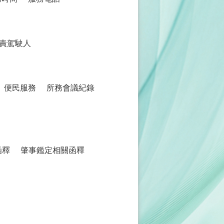
責駕駛人
便民服務
所務會議紀錄
函釋
肇事鑑定相關函釋