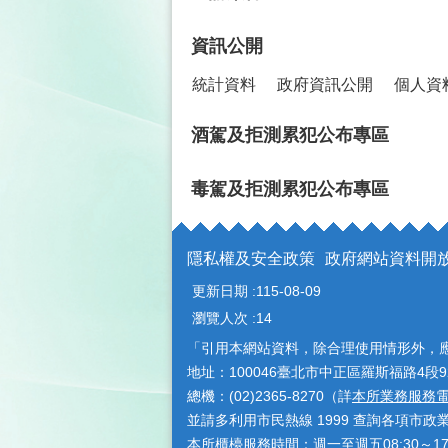
資訊公開
統計資料
政府資訊公開
個人資
酒駕及拒測累犯公布專區
毒駕及拒測累犯公布專區
隱私權及安全政策
政府網站資料開
更新日期
115-08-09
瀏覽人次
14
「引用本網站資料，除合理使用情形外，
地址：100046臺北市中正區羅斯福路4段9
總機：(02)2365-8270（詳
本所業務服務
並請多利用市民熱線 1999 查詢各項市政
本所櫃檯服務時間：週一至週五08:30～1