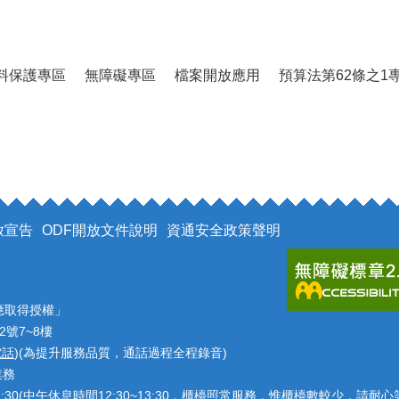
料保護專區
無障礙專區
檔案開放應用
預算法第62條之1
放宣告
ODF開放文件說明
資通安全政策聲明
應取得授權」
2號7~8樓
電話
)(為提升服務品質，通話過程全程錄音)
業務
7:30(中午休息時間12:30~13:30，櫃檯照常服務，惟櫃檯數較少，請