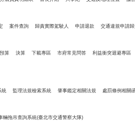
定
案件查詢
歸責實際駕駛人
申請退款
交通違規申請歸
預算
決算
下載專區
市府常見問答
利益衝突迴避專區
系統
監理法規檢索系統
肇事鑑定相關法規
處罰條例相關
車輛拖吊查詢系統(臺北市交通警察大隊)