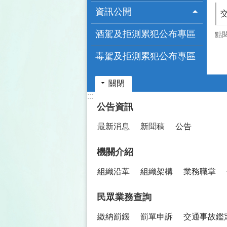
資訊公開
酒駕及拒測累犯公布專區
點
毒駕及拒測累犯公布專區
關閉
:::
公告資訊
最新消息
新聞稿
公告
機關介紹
組織沿革
組織架構
業務職掌
民眾業務查詢
繳納罰鍰
罰單申訴
交通事故鑑