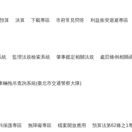
預算
決算
下載專區
市府常見問答
利益衝突迴避專區
系統
監理法規檢索系統
肇事鑑定相關法規
處罰條例相關
車輛拖吊查詢系統(臺北市交通警察大隊)
料保護專區
無障礙專區
檔案開放應用
預算法第62條之1