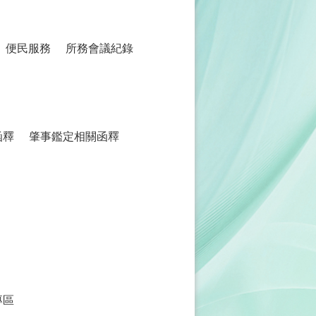
便民服務
所務會議紀錄
函釋
肇事鑑定相關函釋
專區