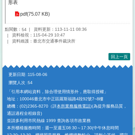
形表
pdf(75.07 KB)
點閱數：
資料更新：113-11-11 08:36
54
資料檢視：115-04-29 10:47
資料維護：臺北市交通事件裁決所
回上一頁
:::
更新日期
115-08-06
瀏覽人次
54
「引用本網站資料，除合理使用情形外，應取得授權」
地址：100046臺北市中正區羅斯福路4段92號7~8樓
總機：(02)2365-8270（詳
本所業務服務電話
)(為提升服務品質，
通話過程全程錄音)
並請多利用市民熱線 1999 查詢各項市政業務
本所櫃檯服務時間：週一至週五08:30～17:30(中午休息時間