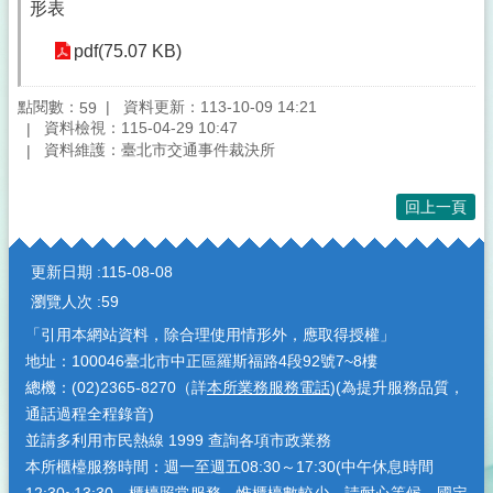
形表
pdf(75.07 KB)
點閱數：
資料更新：113-10-09 14:21
59
資料檢視：115-04-29 10:47
資料維護：臺北市交通事件裁決所
回上一頁
:::
更新日期
115-08-08
瀏覽人次
59
「引用本網站資料，除合理使用情形外，應取得授權」
地址：100046臺北市中正區羅斯福路4段92號7~8樓
總機：(02)2365-8270（詳
本所業務服務電話
)(為提升服務品質，
通話過程全程錄音)
並請多利用市民熱線 1999 查詢各項市政業務
本所櫃檯服務時間：週一至週五08:30～17:30(中午休息時間