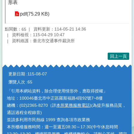
形表
pdf(75.29 KB)
點閱數：
資料更新：114-05-21 14:36
65
資料檢視：115-04-29 10:47
資料維護：臺北市交通事件裁決所
回上一頁
:::
更新日期
115-08-07
瀏覽人次
65
「引用本網站資料，除合理使用情形外，應取得授權」
地址：100046臺北市中正區羅斯福路4段92號7~8樓
總機：(02)2365-8270（詳
本所業務服務電話
)(為提升服務品質，
通話過程全程錄音)
並請多利用市民熱線 1999 查詢各項市政業務
本所櫃檯服務時間：週一至週五08:30～17:30(中午休息時間