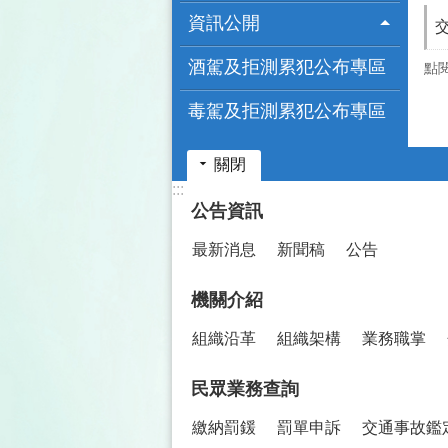
資訊公開
酒駕及拒測累犯公布專區
點
毒駕及拒測累犯公布專區
關閉
:::
公告資訊
最新消息
新聞稿
公告
機關介紹
組織沿革
組織架構
業務職掌
民眾業務查詢
繳納罰鍰
罰單申訴
交通事故鑑