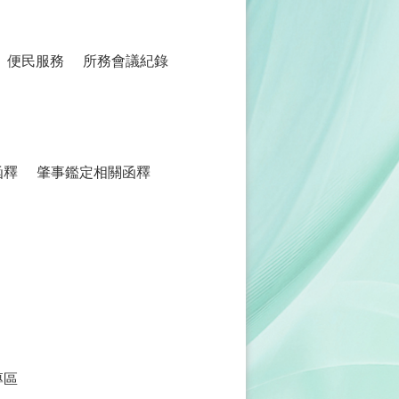
便民服務
所務會議紀錄
函釋
肇事鑑定相關函釋
專區