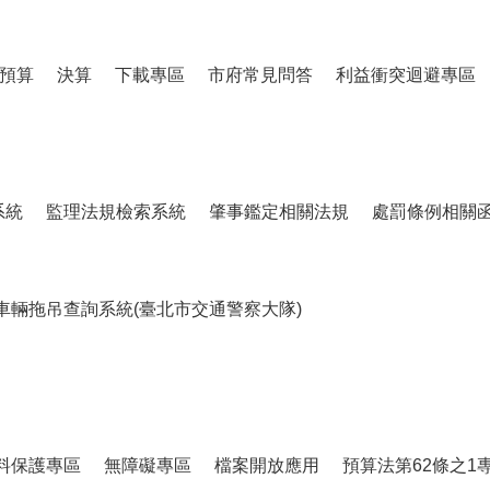
預算
決算
下載專區
市府常見問答
利益衝突迴避專區
系統
監理法規檢索系統
肇事鑑定相關法規
處罰條例相關
車輛拖吊查詢系統(臺北市交通警察大隊)
料保護專區
無障礙專區
檔案開放應用
預算法第62條之1