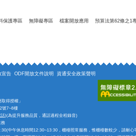
料保護專區
無障礙專區
檔案開放應用
預算法第62條之1
放宣告
ODF開放文件說明
資通安全政策聲明
應取得授權」
2號7~8樓
電話
)(為提升服務品質，通話過程全程錄音)
業務
7:30(中午休息時間12:30~13:30，櫃檯照常服務，惟櫃檯數較少，請