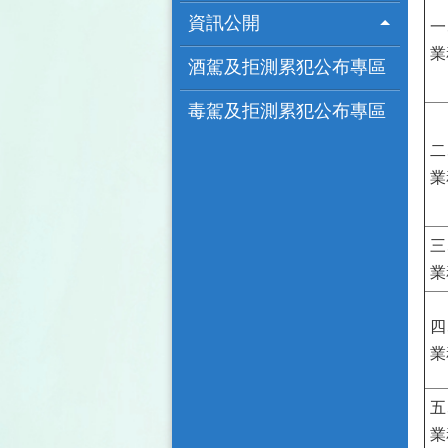
資訊公開
一
業
酒駕及拒測累犯公布專區
毒駕及拒測累犯公布專區
二
業
三
業
四
業
五
業