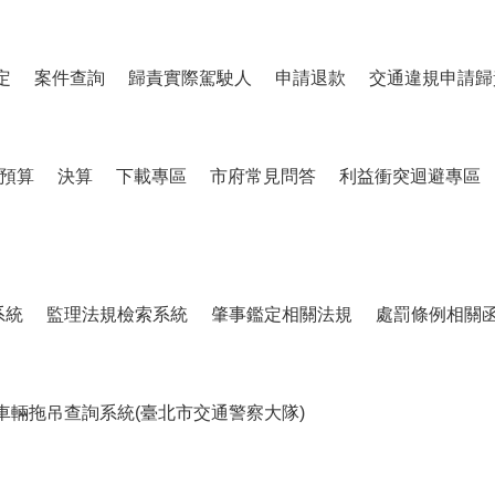
定
案件查詢
歸責實際駕駛人
申請退款
交通違規申請歸
預算
決算
下載專區
市府常見問答
利益衝突迴避專區
系統
監理法規檢索系統
肇事鑑定相關法規
處罰條例相關
車輛拖吊查詢系統(臺北市交通警察大隊)