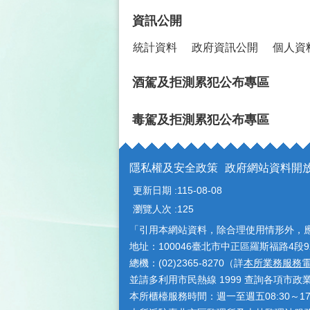
資訊公開
統計資料
政府資訊公開
個人資
酒駕及拒測累犯公布專區
毒駕及拒測累犯公布專區
隱私權及安全政策
政府網站資料開
更新日期
115-08-08
瀏覽人次
125
「引用本網站資料，除合理使用情形外，
地址：100046臺北市中正區羅斯福路4段9
總機：(02)2365-8270（詳
本所業務服務
並請多利用市民熱線 1999 查詢各項市政
本所櫃檯服務時間：週一至週五08:30～1