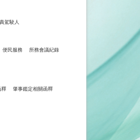
責駕駛人
便民服務
所務會議紀錄
函釋
肇事鑑定相關函釋