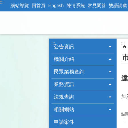
:::
跳到主要內容區塊
網站導覽
回首頁
English
陳情系統
常見問答
雙語詞彙
:::
:::
公告資訊
機關介紹
民眾業務查詢
違
業務資訊
法規查詢
加
相關網站
點
申請案件