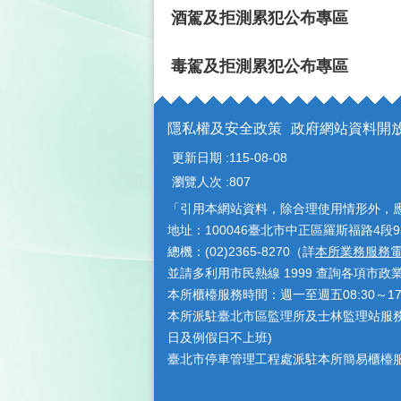
酒駕及拒測累犯公布專區
毒駕及拒測累犯公布專區
隱私權及安全政策
政府網站資料開
更新日期
115-08-08
瀏覽人次
807
「引用本網站資料，除合理使用情形外，
地址：100046臺北市中正區羅斯福路4段9
總機：(02)2365-8270（詳
本所業務服務
並請多利用市民熱線 1999 查詢各項市政
本所櫃檯服務時間：週一至週五08:30～1
本所派駐臺北市區監理所及士林監理站服務時間
日及例假日不上班)
臺北市停車管理工程處派駐本所簡易櫃檯服務時間