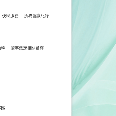
便民服務
所務會議紀錄
函釋
肇事鑑定相關函釋
專區