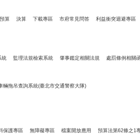
預算
決算
下載專區
市府常見問答
利益衝突迴避專區
系統
監理法規檢索系統
肇事鑑定相關法規
處罰條例相關
車輛拖吊查詢系統(臺北市交通警察大隊)
料保護專區
無障礙專區
檔案開放應用
預算法第62條之1