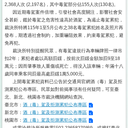
2,368人次 (2,197名)，其中毒駕部分佔155人次(130名)。
因近期毒駕案件倍增，引發社會高度關注，影響社會安
全甚鉅，鑑於毒駕之危害性遠高於酒駕，為遏止毒駕累犯，
裁決所特將115年1至5月公布之38名毒駕累犯姓名及照片再
發布，期透過社會制約，加重嚇阻效果，約束毒駕累犯，避
免再犯。
裁決所特別提醒民眾，有毒駕違規行為車輛牌照一律吊
扣2年；累犯者處以高額罰鍰，按前次罰鍰金額加罰9至18
萬元；因而肇事致人重傷或死亡，得没入該車輛；年滿十八
歲同車乘客同罰最高處罰鍰1萬5,000元。
上開毒駕累犯資料已公告於交通局官網酒（毒）駕及拒
測累犯公布專區。民眾如對前揭事項有任何疑問，可至臺
北、新北、桃園各市裁決機關網站查詢。
臺北市：
酒（毒）駕及拒測累犯公布專區
新北市：
酒（毒）駕及拒測累犯公布專區
桃園市：
酒（毒）駕及拒測累犯公布專區
或電洽裁決所服務電話02-23658270按9，或撥打臺北