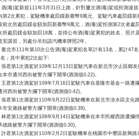
(毒)駕新規111年3月31日上路，針對屢次酒(毒)駕或拒測違規
內第2次累犯，駕駛機車處罰鍰新臺幣9萬元、駕駛汽車處罰鍰新臺
按前次所處罰鍰金額加罰新臺幣9萬元，酒(毒)駕拒測第2次者處
次所處罰鍰金額加罰18萬，並得公布酒(毒)駕累犯的姓名、照片
道安講習，另處分吊扣該汽機車牌照2年。
北市111年第10次公告酒(毒)駕累犯名單計有13名，累計47
1名；其中累犯2次如下:
君第1次酒駕於109年12月13日駕駛汽車在新北市汐止區鄉友街
在本市通河西街被警方攔下開單(酒測值0.22)。
君第1次酒駕於109年7月16日駕駛汽車在基隆市基金一路遭攔
通河西街被警方攔下開單(酒測值0.42)。
君第1次酒駕於110年9月22日駕駛機車在新北市淡水區文化路
本市安康路被警方攔下開單(酒測值0.39)。
君第1次酒駕於108年9月14日駕駛機車在本市民權西路遭攔停，
承德路被警方攔下開單(酒測值0.30)。
君第1次酒駕於110年2月2日駕駛機車在桃園市中壢區新興路遭