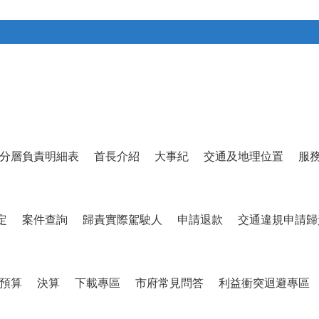
分層負責明細表
首長介紹
大事紀
交通及地理位置
服
定
案件查詢
歸責實際駕駛人
申請退款
交通違規申請歸
預算
決算
下載專區
市府常見問答
利益衝突迴避專區