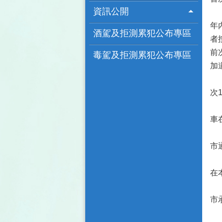
資訊公開
酒
年
酒駕及拒測累犯公布專區
者
前
毒駕及拒測累犯公布專區
加
臺
次
張
車
王
市
張
在
林
市
許