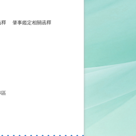
函釋
肇事鑑定相關函釋
專區