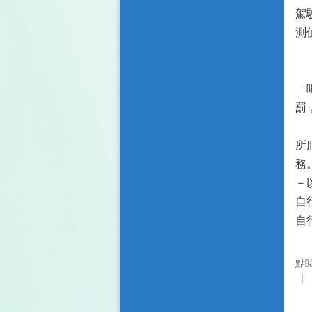
駕
測值
裁
上
「
罰
民
所
務
－
自
自
點