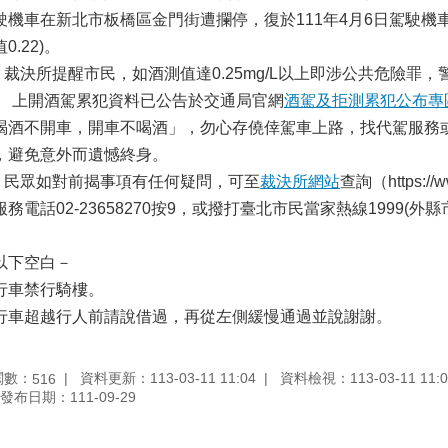
駛機車在新北市板橋區金門街遭攔停，復於111年4月6日駕駛機
0.22)。
決所提醒市民，如酒測值達0.25mg/L以上即涉公共危險罪
開酒駕累犯資料已公告於交通局官網
酒駕及拒測累犯公布專
喝酒不開車，開車不喝酒」，勿心存僥倖駕車上路，找代駕服務
，避免意外而遺憾終身。
眾如對前揭事項有任何疑問，可至
裁決所網站
查詢（https://
服務電話02-23658270按9，或撥打臺北市民當家熱線1999(外縣市0
。
以下空白－
行車禁行騎樓。
行車超越行人前請說借過，再從左側緩慢通過並說謝謝。
閱數：
資料更新：113-03-11 11:04
資料檢視：113-03-11 11:0
516
發布日期：111-09-29