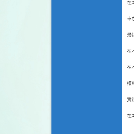
在
吳
車
劉
景
陳
在
陳
在
連
權
呂
實
吳
在
累
劉