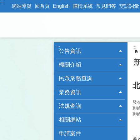
:::
跳到主要內容區塊
網站導覽
回首頁
English
陳情系統
常見問答
雙語詞彙
:::
:::
公告資訊
機關介紹
民眾業務查詢
北
業務資訊
發
法規查詢
聯
聯絡
相關網站
臺
申請案件
首