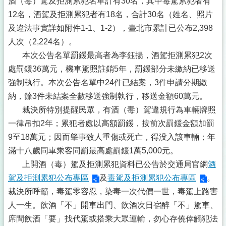
酒（毒）駕及拒測累犯名單計有30名，其中毒駕累犯者有
12名，酒駕及拒測累犯者有18名，合計30名（姓名、照片
及違法事實詳如附件1-1、1-2），臺北市累計已公布2,398
人次（2,224名）。
本次公告名單罰鍰最高者為李鈺揚，酒駕拒測累犯2次
處罰鍰36萬元，機車駕照註銷5年，罰鍰部分未繳納已移送
強制執行。本次公告名單中24件已結案，3件申請分期繳
納，餘3件未結案全數移送強制執行，移送金額60萬元。
裁決所特別提醒民眾，有酒（毒）駕違規行為車輛牌照
一律吊扣2年；累犯者處以高額罰鍰，按前次罰鍰金額加罰
9至18萬元；因而肇事致人重傷或死亡，得没入該車輛；年
滿十八歲同車乘客同罰最高處罰鍰1萬5,000元。
上開酒（毒）駕及拒測累犯資料已公告於交通局官網
酒
駕及拒測累犯公布專區
及
毒駕及拒測累犯公布專區
。
裁決所呼籲，毒駕零容忍，染毒一次代價一世，毒駕上路害
人一生。飲酒「不」開車出門、飲酒次日宿醉「不」駕車、
席間飲酒「要」找代駕或搭乘大眾運輸，勿心存僥倖觸犯法