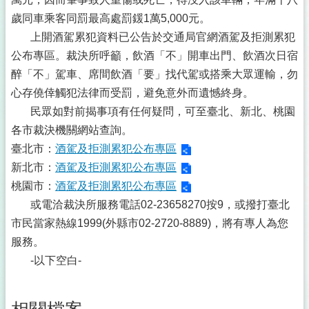
歲同車乘客同罰最高處罰鍰1萬5,000元。
上開酒駕累犯資料已公告於交通局官網酒駕及拒測累犯
公布專區。裁決所呼籲，飲酒「不」開車出門、飲酒次日宿
醉「不」駕車、席間飲酒「要」找代駕或搭乘大眾運輸，勿
心存僥倖觸犯法律而受罰，避免意外而遺憾終身。
民眾如對前揭事項有任何疑問，可至臺北、新北、桃園
各市裁決機關網站查詢。
臺北市：
酒駕及拒測累犯公布專區
新北市：
酒駕及拒測累犯公布專區
桃園市：
酒駕及拒測累犯公布專區
或電洽裁決所服務電話02-23658270按9，或撥打臺北
市民當家熱線1999(外縣市02-2720-8889)，將有專人為您
服務。
-以下空白-