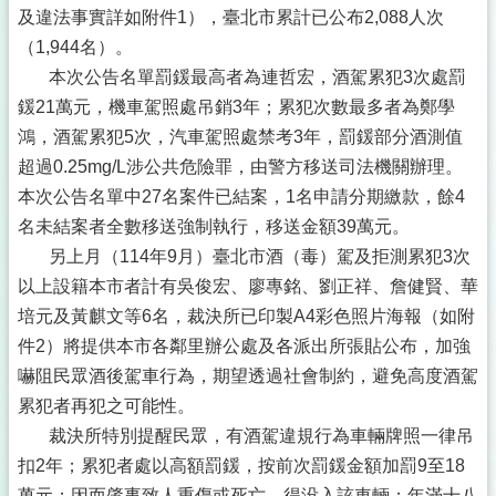
及違法事實詳如附件1），臺北市累計已公布2,088人次
（1,944名）。
本次公告名單罰鍰最高者為連哲宏，酒駕累犯3次處罰
鍰21萬元，機車駕照處吊銷3年；累犯次數最多者為鄭學
鴻，酒駕累犯5次，汽車駕照處禁考3年，罰鍰部分酒測值
超過0.25mg/L涉公共危險罪，由警方移送司法機關辦理。
本次公告名單中27名案件已結案，1名申請分期繳款，餘4
名未結案者全數移送強制執行，移送金額39萬元。
另上月（114年9月）臺北市酒（毒）駕及拒測累犯3次
以上設籍本市者計有吳俊宏、廖專銘、劉正祥、詹健賢、華
培元及黃麒文等6名，裁決所已印製A4彩色照片海報（如附
件2）將提供本市各鄰里辦公處及各派出所張貼公布，加強
嚇阻民眾酒後駕車行為，期望透過社會制約，避免高度酒駕
累犯者再犯之可能性。
裁決所特別提醒民眾，有酒駕違規行為車輛牌照一律吊
扣2年；累犯者處以高額罰鍰，按前次罰鍰金額加罰9至18
萬元；因而肇事致人重傷或死亡，得没入該車輛；年滿十八