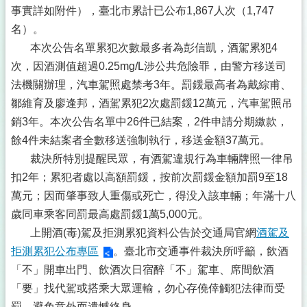
事實詳如附件），臺北市累計已公布1,867人次（1,747
名）。
本次公告名單累犯次數最多者為彭信凱，酒駕累犯4
次，因酒測值超過0.25mg/L涉公共危險罪，由警方移送司
法機關辦理，汽車駕照處禁考3年。罰鍰最高者為戴綜甫、
鄒維育及廖逢邦，酒駕累犯2次處罰鍰12萬元，汽車駕照吊
銷3年。本次公告名單中26件已結案，2件申請分期繳款，
餘4件未結案者全數移送強制執行，移送金額37萬元。
裁決所特別提醒民眾，有酒駕違規行為車輛牌照一律吊
扣2年；累犯者處以高額罰鍰，按前次罰鍰金額加罰9至18
萬元；因而肇事致人重傷或死亡，得没入該車輛；年滿十八
歲同車乘客同罰最高處罰鍰1萬5,000元。
上開酒(毒)駕及拒測累犯資料公告於交通局官網
酒駕及
拒測累犯公布專區
。臺北市交通事件裁決所呼籲，飲酒
「不」開車出門、飲酒次日宿醉「不」駕車、席間飲酒
「要」找代駕或搭乘大眾運輸，勿心存僥倖觸犯法律而受
罰，避免意外而遺憾終身。