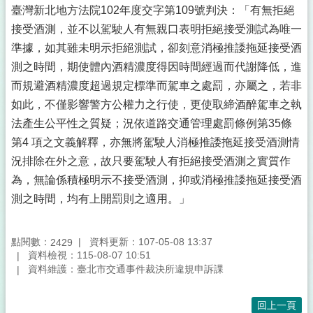
臺灣新北地方法院102年度交字第109號判決：「有無拒絕
接受酒測，並不以駕駛人有無親口表明拒絕接受測試為唯一
準據，如其雖未明示拒絕測試，卻刻意消極推諉拖延接受酒
測之時間，期使體內酒精濃度得因時間經過而代謝降低，進
而規避酒精濃度超過規定標準而駕車之處罰，亦屬之，若非
如此，不僅影響警方公權力之行使，更使取締酒醉駕車之執
法產生公平性之質疑；況依道路交通管理處罰條例第35條
第4 項之文義解釋，亦無將駕駛人消極推諉拖延接受酒測情
況排除在外之意，故只要駕駛人有拒絕接受酒測之實質作
為，無論係積極明示不接受酒測，抑或消極推諉拖延接受酒
測之時間，均有上開罰則之適用。」
點閱數：
資料更新：107-05-08 13:37
2429
資料檢視：115-08-07 10:51
資料維護：臺北市交通事件裁決所違規申訴課
回上一頁