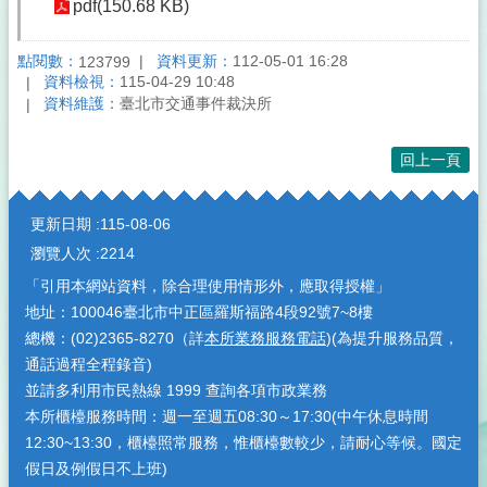
pdf(150.68 KB)
點閱數：
資料更新：
112-05-01 16:28
123799
資料檢視：
115-04-29 10:48
資料維護：
臺北市交通事件裁決所
回上一頁
:::
更新日期
115-08-06
瀏覽人次
2214
「引用本網站資料，除合理使用情形外，應取得授權」
地址：100046臺北市中正區羅斯福路4段92號7~8樓
總機：(02)2365-8270（詳
本所業務服務電話
)(為提升服務品質，
通話過程全程錄音)
並請多利用市民熱線 1999 查詢各項市政業務
本所櫃檯服務時間：週一至週五08:30～17:30(中午休息時間
12:30~13:30，櫃檯照常服務，惟櫃檯數較少，請耐心等候。國定
假日及例假日不上班)