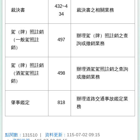
432~4
裁決書
裁決書之相關業務
34
駕（牌）照註銷
辦理駕（牌）照註銷之查
（一般駕照註
497
詢或撤銷業務
銷）
駕（牌）照註銷
辦理酒駕駕照註銷之查詢
（酒駕駕照註
498
或撤銷業務
銷）
辦理道路交通事故鑑定業
肇事鑑定
818
務
點閱數：
資料更新：
115-07-02 09:15
131510