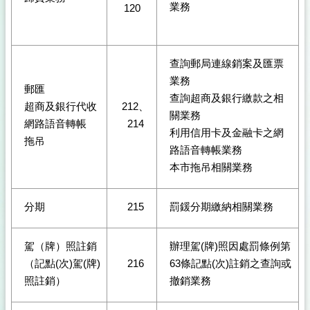
業務
120
查詢郵局連線銷案及匯票
業務
郵匯
查詢超商及銀行繳款之相
超商及銀行代收
212、
關業務
網路語音轉帳
214
利用信用卡及金融卡之網
拖吊
路語音轉帳業務
本市拖吊相關業務
分期
215
罰鍰分期繳納相關業務
駕（牌）照註銷
辦理駕(牌)照因處罰條例第
（記點(次)駕(牌)
216
63條記點(次)註銷之查詢或
照註銷）
撤銷業務