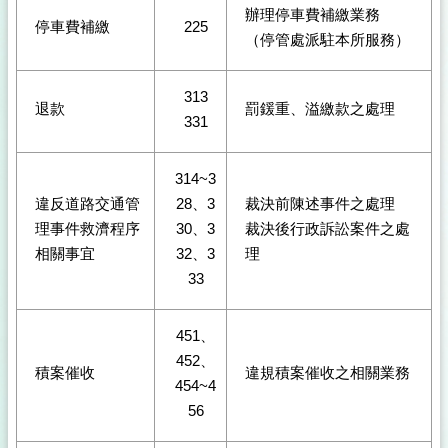
辦理停車費補繳業務
停車費補繳
225
（停管處派駐本所服務）
313
退款
罰鍰重、溢繳款之處理
331
314~3
違反道路交通管
28、3
裁決前陳述事件之處理
理事件救濟程序
30、3
裁決後行政訴訟案件之處
相關事宜
32、3
理
33
451、
452、
積案催收
違規積案催收之相關業務
454~4
56