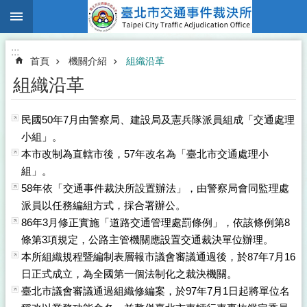
:::
跳到主要內容區塊
:::
首頁
機關介紹
組織沿革
組織沿革
民國50年7月由警察局、建設局及憲兵隊派員組成「交通處理
小組」。
本市改制為直轄市後，57年改名為「臺北市交通處理小
組」。
58年依「交通事件裁決所設置辦法」，由警察局會同監理處
派員以任務編組方式，採合署辦公。
86年3月修正實施「道路交通管理處罰條例」，依該條例第8
條第3項規定，公路主管機關應設置交通裁決單位辦理。
本所組織規程暨編制表層報市議會審議通過後，於87年7月16
日正式成立，為全國第一個法制化之裁決機關。
臺北市議會審議通過組織修編案，於97年7月1日起將單位名