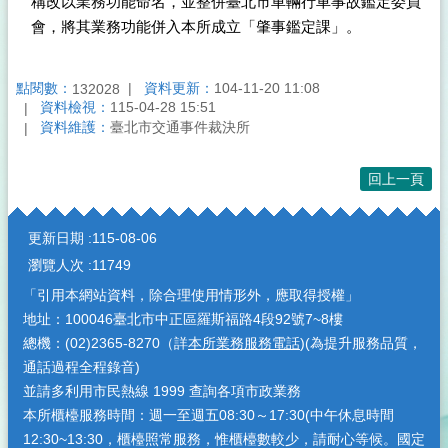
稱改以業務功能命名，並整併臺北市車輛行車事故鑑定委員
會，將其業務功能併入本所成立「肇事鑑定課」。
點閱數：
資料更新：
104-11-20 11:08
132028
資料檢視：
115-04-28 15:51
資料維護：
臺北市交通事件裁決所
回上一頁
:::
更新日期
115-08-06
瀏覽人次
11749
「引用本網站資料，除合理使用情形外，應取得授權」
地址：100046臺北市中正區羅斯福路4段92號7~8樓
總機：(02)2365-8270（詳
本所業務服務電話
)(為提升服務品質，
通話過程全程錄音)
並請多利用市民熱線 1999 查詢各項市政業務
本所櫃檯服務時間：週一至週五08:30～17:30(中午休息時間
12:30~13:30，櫃檯照常服務，惟櫃檯數較少，請耐心等候。國定