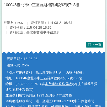
100046臺北市中正區羅斯福路4段92號7~8樓
點閱數：
資料更新：114-08-21 08:31
2561
資料檢視：115-04-28 15:52
資料維護：臺北市交通事件裁決所
回上一頁
:::
更新日期
115-08-08
瀏覽人次
2562
「引用本網站資料，除合理使用情形外，應取得授權」
地址：100046臺北市中正區羅斯福路4段92號7~8樓
總機：(02)2365-8270（詳
本所業務服務電話
)(為提升服務品質，
通話過程全程錄音)
並請多利用市民熱線 1999 查詢各項市政業務
本所櫃檯服務時間：週一至週五08:30～17:30(中午休息時間
12:30~13:30，櫃檯照常服務，惟櫃檯數較少，請耐心等候。國定