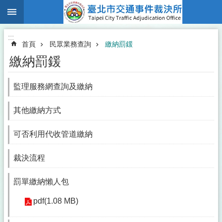
:::
跳到主要內容區塊
:::
首頁
民眾業務查詢
繳納罰鍰
繳納罰鍰
監理服務網查詢及繳納
其他繳納方式
可否利用代收管道繳納
裁決流程
罰單繳納懶人包
pdf(1.08 MB)