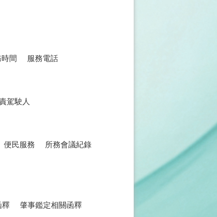
務時間
服務電話
責駕駛人
便民服務
所務會議紀錄
函釋
肇事鑑定相關函釋