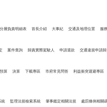
分層負責明細表
首長介紹
大事紀
交通及地理位置
服
定
案件查詢
歸責實際駕駛人
申請退款
交通違規申請歸
預算
決算
下載專區
市府常見問答
利益衝突迴避專區
系統
監理法規檢索系統
肇事鑑定相關法規
處罰條例相關