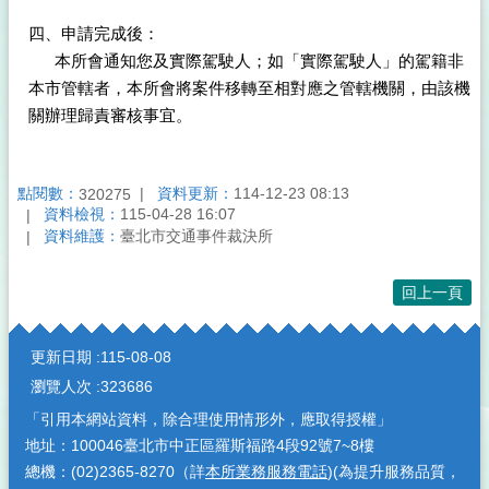
四、申請完成後：
本所會通知您及實際駕駛人；如「實際駕駛人」的駕籍非
本市管轄者，本所會將案件移轉至相對應之管轄機關，由該機
關辦理歸責審核事宜。
點閱數：
資料更新：
114-12-23 08:13
320275
資料檢視：
115-04-28 16:07
資料維護：
臺北市交通事件裁決所
回上一頁
:::
更新日期
115-08-08
瀏覽人次
323686
「引用本網站資料，除合理使用情形外，應取得授權」
地址：100046臺北市中正區羅斯福路4段92號7~8樓
總機：(02)2365-8270（詳
本所業務服務電話
)(為提升服務品質，