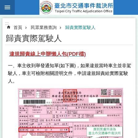
:::
跳到主要內容區塊
:::
首頁
民眾業務查詢
歸責實際駕駛人
歸責實際駕駛人
違規歸責線上申辦懶人包(PDF檔)
一、車主收到舉發通知單(如下圖)，如果違規當時車主並非駕
駛人，車主可檢附相關證明文件，申請違規歸責給實際駕駛
人。