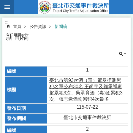
:::
跳到主要內容區塊
:::
首頁
公告資訊
新聞稿
新聞稿
1
臺北市第93次酒（毒）駕及拒測累
犯名單公布30名 王尚宇及顧承祥毒
駕累犯3次、吳承育酒（毒)駕累犯3
次、張志豪酒駕累犯4次最多
115-07-22
臺北市交通事件裁決所
2