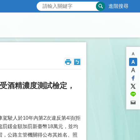
進階搜尋
接受酒精濃度測試檢定，
車駕駛人於10年內第2次違反第4項(拒
處罰鍰金額加罰新臺幣18萬元，並均
習，公路主管機關得公布其姓名、照