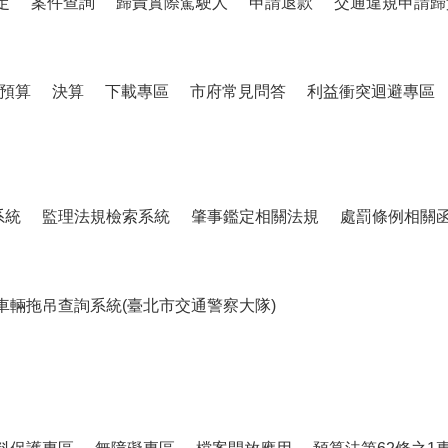
定
案件查詢
歸責實際駕駛人
申請退款
交通違規申請歸
預算
決算
下載專區
市府常見問答
利益衝突迴避專區
系統
監理法規檢索系統
肇事鑑定相關法規
處罰條例相關
車輛拖吊查詢系統(臺北市交通警察大隊)