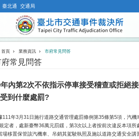
臺北通
交通局
首頁
業務資訊
市府常見問答
市府常見問答
0年內第2次不依指示停車接受稽查或拒絕
受到什麼處罰?
據111年3月31日施行道路交通管理處罰條例第35條第5項，汽機
)規定者，處新臺幣36萬元罰鍰，第3次以上者按前次違反本項所
當場移置保管該汽機車、吊銷其駕駛執照及施以道路交通安全講