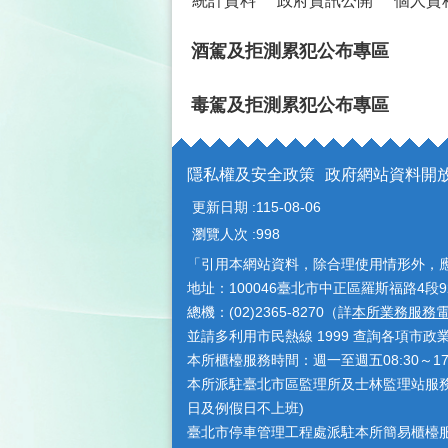
統計資料
政府資訊公開
個人資
酒駕及拒測累犯公布專區
毒駕及拒測累犯公布專區
隱私權及安全政策
政府網站資料開
更新日期
115-08-06
瀏覽人次
998
「引用本網站資料，除合理使用情形外，
地址：100046臺北市中正區羅斯福路4段9
總機：(02)2365-8270（詳
本所業務服務
並請多利用市民熱線 1999 查詢各項市政
本所櫃檯服務時間：週一至週五08:30～1
本所派駐臺北市區監理所及士林監理站服務時間
日及例假日不上班)
臺北市停車管理工程處派駐本所簡易櫃檯服務時間