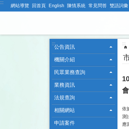
:::
跳到主要內容區塊
網站導覽
回首頁
English
陳情系統
常見問答
雙語詞彙
:::
:::
公告資訊
機關介紹
民眾業務查詢
1
業務資訊
會
法規查詢
依
相關網站
測
申請案件
應