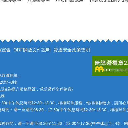
料保護專區
無障礙專區
檔案開放應用
預算法第62條之1
放宣告
ODF開放文件說明
資通安全政策聲明
應取得授權」
2號7~8樓
電話
)(為提升服務品質，通話過程全程錄音)
業務
7:30(中午休息時間12:30~13:30，櫃檯照常服務，惟櫃檯數較少，請
：週一至週五08:30～17:30(中午休息時間12:30~13:30，櫃
：週一至週五08:30至11:30；12:00至17:30(中午休息半小時