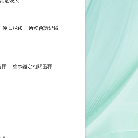
責駕駛人
便民服務
所務會議紀錄
函釋
肇事鑑定相關函釋