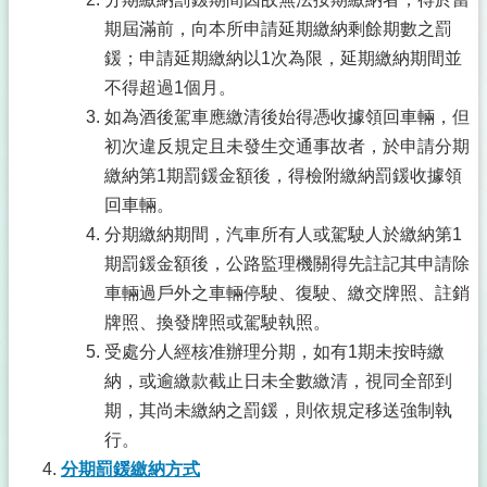
期屆滿前，向本所申請延期繳納剩餘期數之罰
鍰；申請延期繳納以1次為限，延期繳納期間並
不得超過1個月。
如為酒後駕車應繳清後始得憑收據領回車輛，但
初次違反規定且未發生交通事故者，於申請分期
繳納第1期罰鍰金額後，得檢附繳納罰鍰收據領
回車輛。
分期繳納期間，汽車所有人或駕駛人於繳納第1
期罰鍰金額後，公路監理機關得先註記其申請除
車輛過戶外之車輛停駛、復駛、繳交牌照、註銷
牌照、換發牌照或駕駛執照。
受處分人經核准辦理分期，如有1期未按時繳
納，或逾繳款截止日未全數繳清，視同全部到
期，其尚未繳納之罰鍰，則依規定移送強制執
行。
分期罰鍰繳納方式