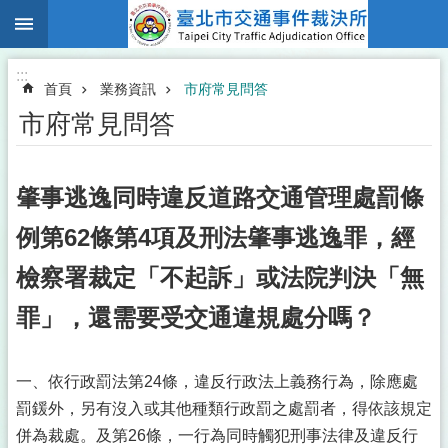
:::
跳到主要內容區塊
:::
首頁
業務資訊
市府常見問答
市府常見問答
肇事逃逸同時違反道路交通管理處罰條
例第62條第4項及刑法肇事逃逸罪，經
檢察署裁定「不起訴」或法院判決「無
罪」，還需要受交通違規處分嗎？
一、依行政罰法第24條，違反行政法上義務行為，除應處
罰鍰外，另有沒入或其他種類行政罰之處罰者，得依該規定
併為裁處。及第26條，一行為同時觸犯刑事法律及違反行