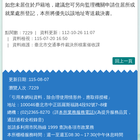
如您未居住於戶籍地，建議您可另向監理機關申請住居所或
就業處所登記，本所將優先以該地址寄送裁決書。
點閱數：
資料更新：112-10-26 11:07
7229
資料檢視：115-07-20 16:50
資料維護：臺北市交通事件裁決所積案催收課
回上一頁
:::
更新日期
115-08-07
瀏覽人次
7229
「引用本網站資料，除合理使用情形外，應取得授權」
地址：100046臺北市中正區羅斯福路4段92號7~8樓
總機：(02)2365-8270（詳
本所業務服務電話
)(為提升服務品質，
通話過程全程錄音)
並請多利用市民熱線 1999 查詢各項市政業務
本所櫃檯服務時間：週一至週五08:30～17:30(中午休息時間