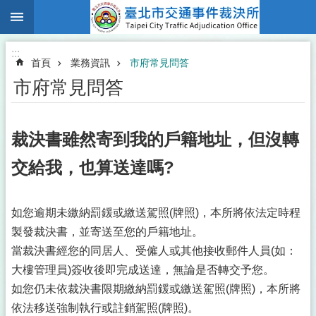
:::
跳到主要內容區塊
:::
首頁
業務資訊
市府常見問答
市府常見問答
裁決書雖然寄到我的戶籍地址，但沒轉
交給我，也算送達嗎?
如您逾期未繳納罰鍰或繳送駕照(牌照)，本所將依法定時程
製發裁決書，並寄送至您的戶籍地址。
當裁決書經您的同居人、受僱人或其他接收郵件人員(如：
大樓管理員)簽收後即完成送達，無論是否轉交予您。
如您仍未依裁決書限期繳納罰鍰或繳送駕照(牌照)，本所將
依法移送強制執行或註銷駕照(牌照)。