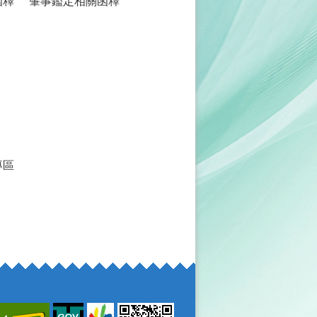
函釋
肇事鑑定相關函釋
專區