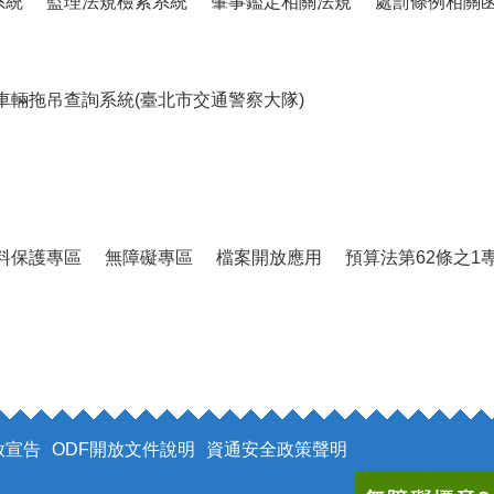
系統
監理法規檢索系統
肇事鑑定相關法規
處罰條例相關
車輛拖吊查詢系統(臺北市交通警察大隊)
料保護專區
無障礙專區
檔案開放應用
預算法第62條之1
放宣告
ODF開放文件說明
資通安全政策聲明