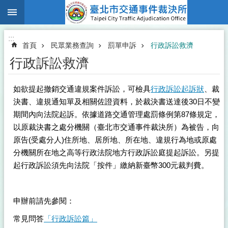
:::
跳到主要內容區塊
:::
首頁
民眾業務查詢
罰單申訴
行政訴訟救濟
行政訴訟救濟
如欲提起撤銷交通違規案件訴訟，可檢具
行政訴訟起訴狀
、裁
決書、違規通知單及相關佐證資料，於裁決書送達後30日不變
期間內向法院起訴。依據道路交通管理處罰條例第87條規定，
以原裁決書之處分機關（臺北市交通事件裁決所）為被告，向
原告(受處分人)住所地、居所地、所在地、違規行為地或原處
分機關所在地之高等行政法院地方行政訴訟庭提起訴訟。另提
起行政訴訟須先向法院「按件」繳納新臺幣300元裁判費。
申辦前請先參閱：
常見問答
「行政訴訟篇」